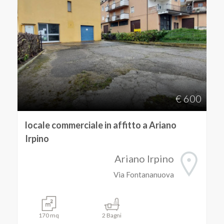
Commerciali
Industriali
Terreni
€ 600
Prezzo
locale commerciale in affitto a Ariano
Irpino
Ariano Irpino
Via Fontananuova
Totale
170 mq
2 Bagni