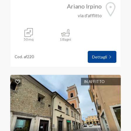
Ariano Irpino
4
via d'afflitto
5
50 mq
1 Bagni
5+
Cod. af220
Dettagli
Bagni
minimi
IN AFFITTO
Qualsiasi
1
2