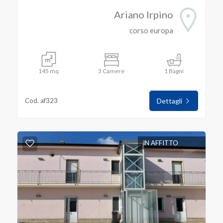
Ariano Irpino
corso europa
145 mq
3 Camere
1 Bagni
Cod. af323
Dettagli
IN AFFITTO