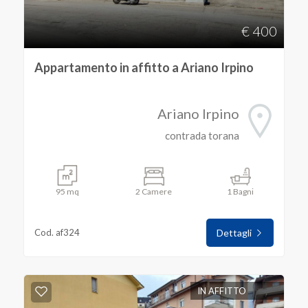
€ 400
Avellino
Appartamento in affitto a Ariano Irpino
Ariano Irpino
Ariano Irpino
contrada torana
Tipologia
95 mq
2 Camere
1 Bagni
-
multiscelta
Cod. af324
Dettagli
Qualsiasi
IN AFFITTO
Residenziali