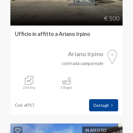
€ 500
Ufficio in affitto a Ariano Irpino
Ariano Irpino
contrada camporeale
250 mq
5 Bagni
Cod. af317
Dettagli
IN AFFITTO