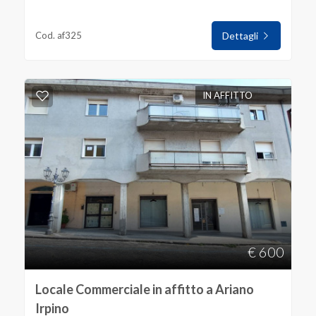
Giardino
Cod. af325
Dettagli
Posto auto/Box
Balcone/Terrazzo
IN AFFITTO
Ascensore
Arredato
Nuova costruzione
€ 600
Lusso
Locale Commerciale in affitto a Ariano
Irpino