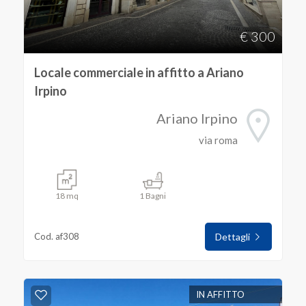
3
€ 300
4
Locale commerciale in affitto a Ariano
Irpino
5
Ariano Irpino
via roma
5+
Camere
18 mq
1 Bagni
minime
Cod. af308
Dettagli
Qualsiasi
1
IN AFFITTO