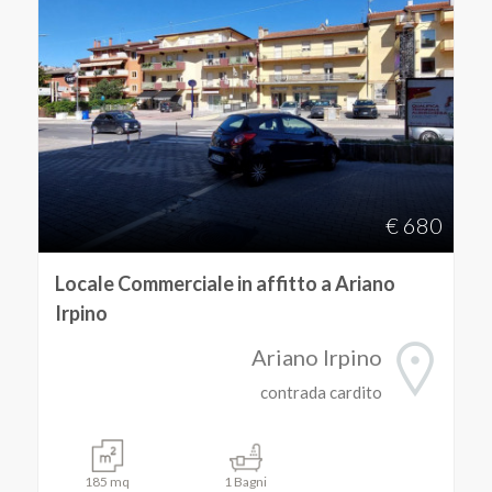
2
3
4
5
€ 680
5+
Locale Commerciale in affitto a Ariano
Irpino
Ariano Irpino
Altre
opzioni
contrada cardito
-
multiscelta
185 mq
1 Bagni