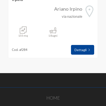
Ariano Irpino
via nazionale
155 mq
1 Bagni
Cod. af284
Dettagli
HOME