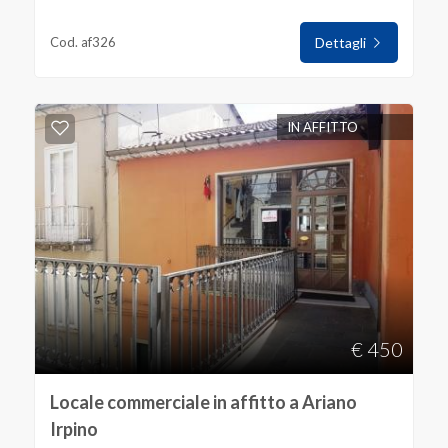
mq
Cod. af326
Dettagli
IN AFFITTO
Locali
minimi
Qualsiasi
1
€ 450
2
Locale commerciale in affitto a Ariano
Irpino
3