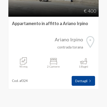
€ 400
Avellino
Appartamento in affitto a Ariano Irpino
Ariano Irpino
Ariano Irpino
contrada torana
Tipologia
95 mq
2 Camere
1 Bagni
-
multiscelta
Cod. af324
Dettagli
Qualsiasi
Residenziali