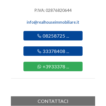
2
P.IVA: 02876820644
3
info@realhouseimmobiliare.it
4
08258725 ...
5
33378408 ...
5+
+3933378 ...
Altre
opzioni
-
multiscelta
CONTATTACI