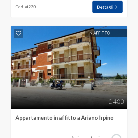
Cod. af220
Dettagli
IN AFFITTO
€ 400
Appartamento in affitto a Ariano Irpino