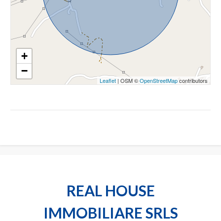
3
4
+
−
5
Leaflet
| OSM ©
OpenStreetMap
contributors
5+
Camere
minime
Qualsiasi
REAL HOUSE
1
IMMOBILIARE SRLS