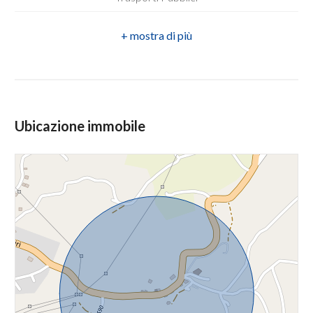
Mq coperti: 105 mq
Scuole Elementari
4
Numero Vetrine: 1
Scuole Medie
Posizione: Strada ad alto traffico
5
Scuole Superiori
Bagni: a Norma
5+
Ubicazione immobile
Bagni
minimi
Qualsiasi
1
2