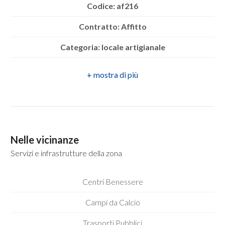
mq
Codice: af216
Contratto: Affitto
Categoria: locale artigianale
Indirizzo: contrada turco
CAP: 83031
Locali
minimi
Comune: Ariano Irpino
Zona: contrada turco
Qualsiasi
Nelle vicinanze
Totale mq: 105 mq
Servizi e infrastrutture della zona
1
Bagni: 1
Centri Benessere
Locali: 1
2
Campi da Calcio
Stato conservazione: Buono
3
Trasporti Pubblici