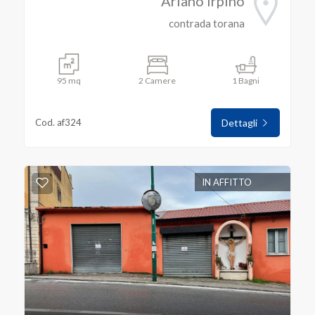
Ariano Irpino
contrada torana
95 mq
2 Camere
1 Bagni
Cod. af324
Dettagli
IN AFFITTO