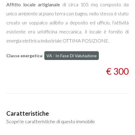
Affitto
locale artigianale
di circa 105 mq composto da
unico ambiente al piano terra con bagno, nello stesso è stato
Commerciali
creato un soppalco adibito a deposito ed ufficio, l'attività
esistente era un'officina meccanica. Il locale è fornito di
Industriali
energia elettrica industriale OTTIMA POSIZIONE.
Terreni
Classe energetica
:
VA - In Fase Di Valutazione
€ 300
Prezzo
Caratteristiche
Scopri le caratteristiche di questo immobile
Totale