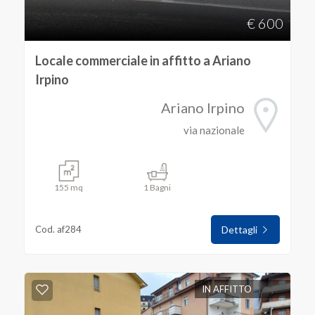
€ 600
Locale commerciale in affitto a Ariano
Irpino
Ariano Irpino
via nazionale
155 mq
1 Bagni
Cod. af284
Dettagli
IN AFFITTO