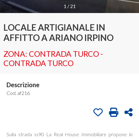
1
/
21
Provincia
LOCALE ARTIGIANALE IN
AFFITTO A ARIANO IRPINO
Comune
ZONA: CONTRADA TURCO -
CONTRADA TURCO
Descrizione
Tipologia
-
Cod. af216
multiscelta
Preferiti: Cod. a
Stampa: C
Con
Qualsiasi
Sulla strada ss90 La Real House Immobiliare propone in
Residenziali