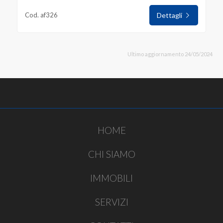
Cod. af326
Dettagli
Ultimo aggiornamento 24/05/2024
HOME
CHI SIAMO
IMMOBILI
SERVIZI