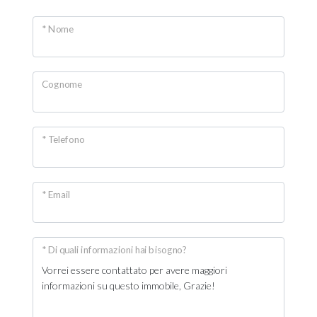
Giardino
* Nome
Posto auto/Box
Cognome
Balcone/Terrazzo
Ascensore
* Telefono
Arredato
* Email
Nuova costruzione
* Di quali informazioni hai bisogno?
Lusso