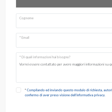
Giardino
Posto auto/Box
Cognome
Balcone/Terrazzo
* Email
Ascensore
* Di quali informazioni hai bisogno?
Arredato
Nuova costruzione
Lusso
*
Compilando ed inviando questo modulo di richiesta, autorizz
confermo di aver preso visione dell'informativa privacy.