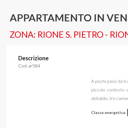
Commerciali
APPARTAMENTO IN VEND
Industriali
ZONA: RIONE S. PIETRO - RI
Terreni
Descrizione
Cod. ar584
Prezzo
A pochi passi da tu
piccolo contesto 
abitabile, tre came
Classe energetica
:
Totale