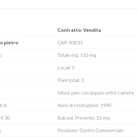
Contratto: Vendita
an pietro
CAP: 83031
o
Totale mq: 110 mq
Locali: 5
Piani totali: 3
Infissi: pwc con doppio vetro camera
i: 6
Anno di costruzione: 1990
 € 30
Balconi: Presente, 15 mq
q
Posizione: Centro Commerciale