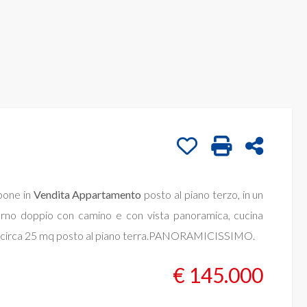
Preferiti: Cod. ar584
Stampa: Cod. a
Condivid
opone in
Vendita
Appartamento
posto al piano terzo, in un
iorno doppio con camino e con vista panoramica, cucina
age di circa 25 mq posto al piano terra.PANORAMICISSIMO.
€ 145.000