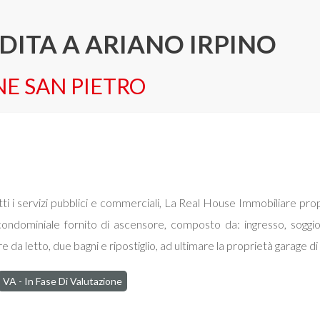
ITA A ARIANO IRPINO
ONE SAN PIETRO
tti i servizi pubblici e commerciali, La Real House Immobiliare pr
condominiale fornito di ascensore, composto da: ingresso, sogg
re da letto, due bagni e ripostiglio, ad ultimare la proprietà gar
VA - In Fase Di Valutazione