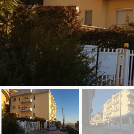
Provincia
Comune
Tipologia
-
multiscelta
Qualsiasi
Residenziali