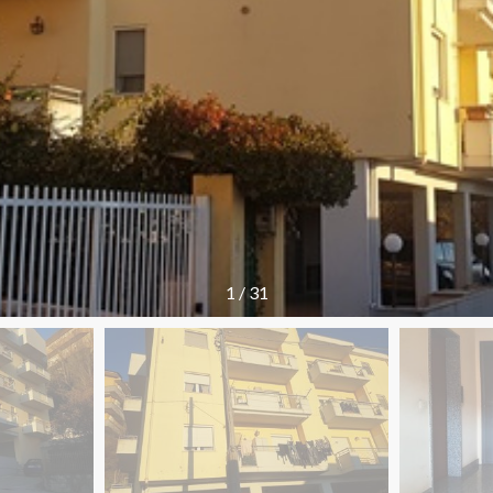
1
/
31