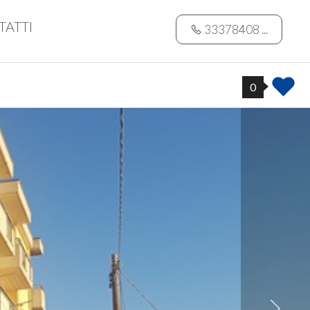
TATTI
33378408 ...
0