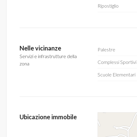
Ripostiglio
4
5
Nelle vicinanze
Palestre
5+
Servizi e infrastrutture della
Complessi Sportivi
zona
Bagni
Scuole Elementari
minimi
Qualsiasi
1
Ubicazione immobile
2