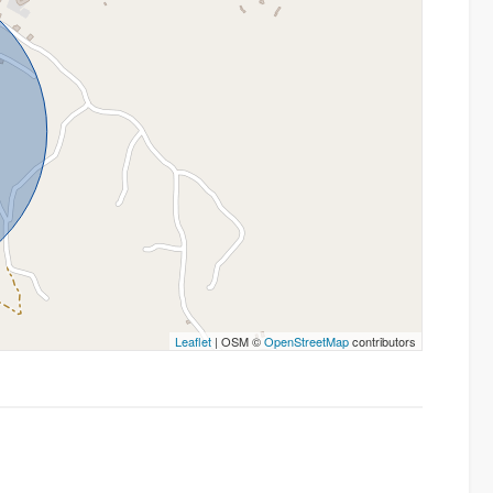
Leaflet
| OSM ©
OpenStreetMap
contributors