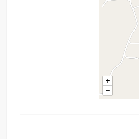
3
4
5
5+
+
Camere
−
minime
Qualsiasi
1