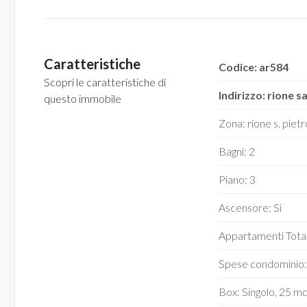
mq
Caratteristiche
Codice: ar584
Scopri le caratteristiche di
Indirizzo: rione s
questo immobile
Zona: rione s. pietr
Locali
minimi
Bagni: 2
Piano: 3
Qualsiasi
Ascensore: Si
1
Appartamenti Total
2
Spese condominio:
Box: Singolo, 25 m
3