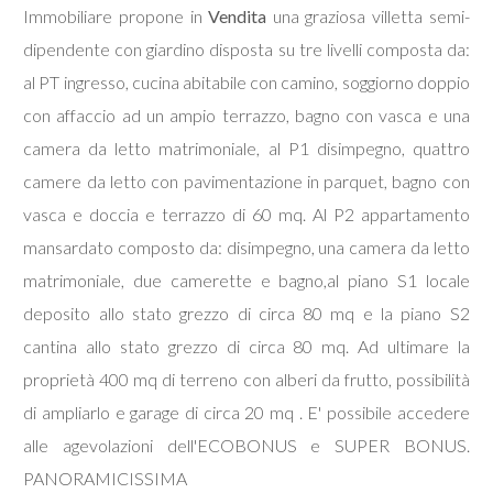
Immobiliare propone in
Vendita
una graziosa villetta semi-
dipendente con giardino disposta su tre livelli composta da:
Commerciali
al PT ingresso, cucina abitabile con camino, soggiorno doppio
con affaccio ad un ampio terrazzo, bagno con vasca e una
Industriali
camera da letto matrimoniale, al P1 disimpegno, quattro
Terreni
camere da letto con pavimentazione in parquet, bagno con
vasca e doccia e terrazzo di 60 mq. Al P2 appartamento
mansardato composto da: disimpegno, una camera da letto
Prezzo
matrimoniale, due camerette e bagno,al piano S1 locale
deposito allo stato grezzo di circa 80 mq e la piano S2
cantina allo stato grezzo di circa 80 mq. Ad ultimare la
proprietà 400 mq di terreno con alberi da frutto, possibilità
di ampliarlo e garage di circa 20 mq . E' possibile accedere
alle agevolazioni dell'ECOBONUS e SUPER BONUS.
Totale
PANORAMICISSIMA