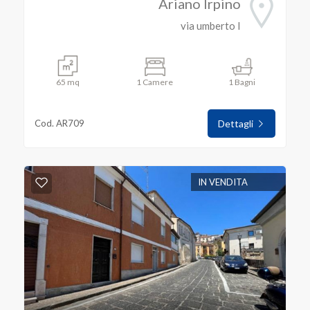
Ariano Irpino
via umberto I
65 mq
1 Camere
1 Bagni
Cod. AR709
Dettagli
IN VENDITA