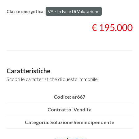
mq
Classe energetica
:
VA - In Fase Di Valutazione
€ 195.000
Locali
minimi
Caratteristiche
Scopri le caratteristiche di questo immobile
Qualsiasi
Codice: ar667
1
Contratto: Vendita
2
Categoria: Soluzione Semindipendente
Indirizzo: CONTRADA SANTA REGINA
3