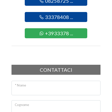
08258725 ...
Giardino
33378408 ...
Posto auto/Box
Balcone/Terrazzo
+3933378 ...
Ascensore
Arredato
CONTATTACI
Nuova costruzione
* Nome
Lusso
Cognome