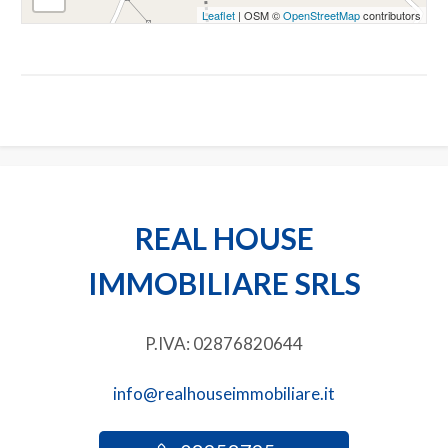
Leaflet
| OSM ©
OpenStreetMap
contributors
2
3
4
5
REAL HOUSE
5+
IMMOBILIARE SRLS
Altre
P.IVA: 02876820644
opzioni
-
info@realhouseimmobiliare.it
multiscelta