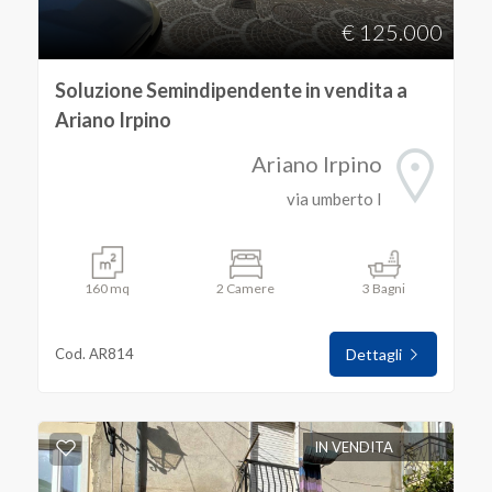
€ 125.000
Soluzione Semindipendente in vendita a
Ariano Irpino
Ariano Irpino
via umberto I
160 mq
2 Camere
3 Bagni
Cod. AR814
Dettagli
IN VENDITA