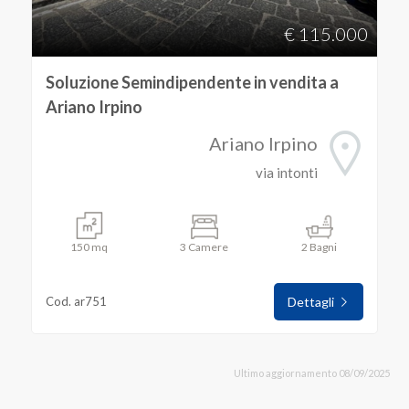
€ 115.000
Soluzione Semindipendente in vendita a
Ariano Irpino
Ariano Irpino
via intonti
150 mq
3 Camere
2 Bagni
Cod. ar751
Dettagli
Ultimo aggiornamento 08/09/2025