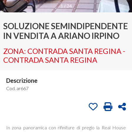
1
/
24
Provincia
SOLUZIONE SEMINDIPENDENTE
IN VENDITA A ARIANO IRPINO
Comune
ZONA: CONTRADA SANTA REGINA -
CONTRADA SANTA REGINA
Descrizione
Tipologia
-
Cod. ar667
multiscelta
Preferiti: Cod. a
Stampa: C
Con
Qualsiasi
In zona panoramica con rifiniture di pregio la Real House
Residenziali