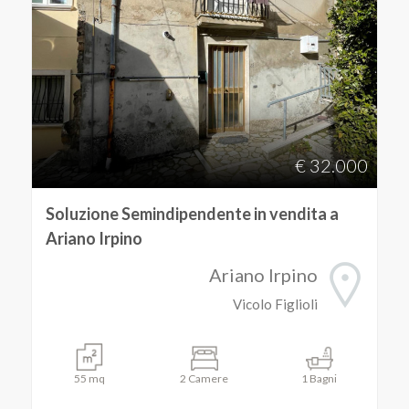
€ 32.000
Soluzione Semindipendente in vendita a
Ariano Irpino
Ariano Irpino
Vicolo Figlioli
55 mq
2 Camere
1 Bagni