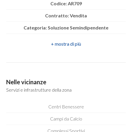
mq
Codice: AR709
Contratto: Vendita
Categoria: Soluzione Semindipendente
Indirizzo: via umberto primo
CAP: 83031
Locali
minimi
Comune: Ariano Irpino
Zona: via umberto I
Qualsiasi
Nelle vicinanze
Totale mq: 65 mq
Servizi e infrastrutture della zona
1
Camere: 1
Centri Benessere
Bagni: 1
2
Campi da Calcio
Locali: 2
3
Complessi Sportivi