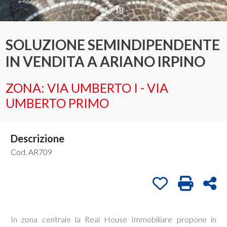
1
/
18
Provincia
SOLUZIONE SEMINDIPENDENTE
IN VENDITA A ARIANO IRPINO
Comune
ZONA: VIA UMBERTO I - VIA
UMBERTO PRIMO
Descrizione
Tipologia
-
Cod. AR709
multiscelta
Preferiti: Cod. 
Stampa: 
Con
Qualsiasi
In zona centrale la Real House Immobiliare propone in
Residenziali