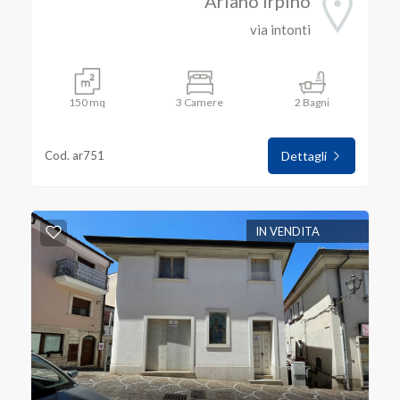
Ariano Irpino
via intonti
150 mq
3 Camere
2 Bagni
Cod. ar751
Dettagli
IN VENDITA