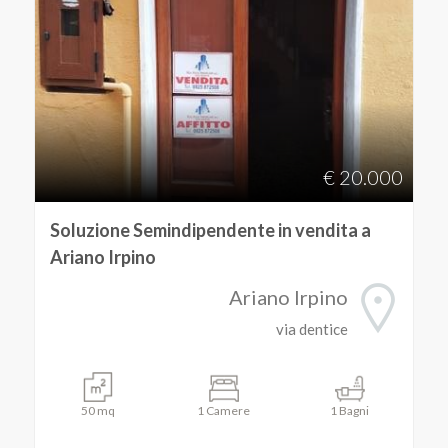
€ 20.000
Soluzione Semindipendente in vendita a
Ariano Irpino
Ariano Irpino
via dentice
50 mq
1 Camere
1 Bagni