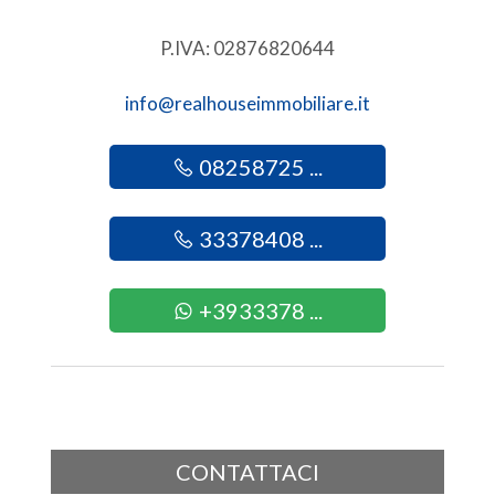
2
P.IVA: 02876820644
3
info@realhouseimmobiliare.it
4
08258725 ...
5
33378408 ...
5+
+3933378 ...
Altre
opzioni
-
multiscelta
CONTATTACI