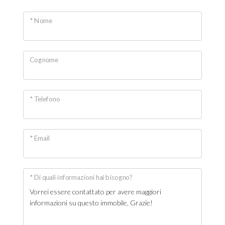
Giardino
* Nome
Posto auto/Box
Cognome
Balcone/Terrazzo
Ascensore
* Telefono
Arredato
* Email
Nuova costruzione
* Di quali informazioni hai bisogno?
Lusso