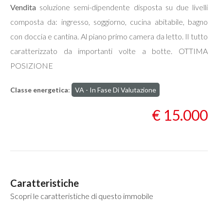
Vendita
soluzione semi-dipendente disposta su due livelli
composta da: ingresso, soggiorno, cucina abitabile, bagno
Commerciali
con doccia e cantina. Al piano primo camera da letto. Il tutto
caratterizzato da importanti volte a botte. OTTIMA
Industriali
POSIZIONE
Terreni
Classe energetica
:
VA - In Fase Di Valutazione
€ 15.000
Prezzo
Caratteristiche
Scopri le caratteristiche di questo immobile
Totale