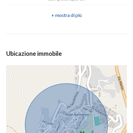
Stato conservazione: Da ristrutturare
Campi da Tennis
4
Piano: Su due livelli
Parchi Giochi
Infissi: in legno
5
Trasporti Pubblici
Stato attuale: Libero al rogito
Asilo
5+
Ubicazione immobile
Cucina: Abitabile
Scuole Elementari
Posizione: Centrale
Bagni
Scuole Medie
minimi
Ripostiglio
Scuole Superiori
Cantina
Qualsiasi
Camino
1
2