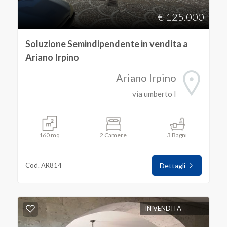
€ 125.000
Soluzione Semindipendente in vendita a
Ariano Irpino
Ariano Irpino
via umberto I
160 mq
2 Camere
3 Bagni
Cod. AR814
Dettagli
IN VENDITA