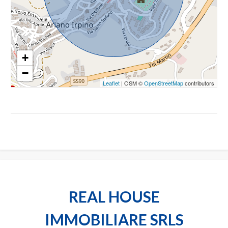
3
4
+
−
5
Leaflet
| OSM ©
OpenStreetMap
contributors
5+
Camere
minime
Qualsiasi
REAL HOUSE
1
IMMOBILIARE SRLS