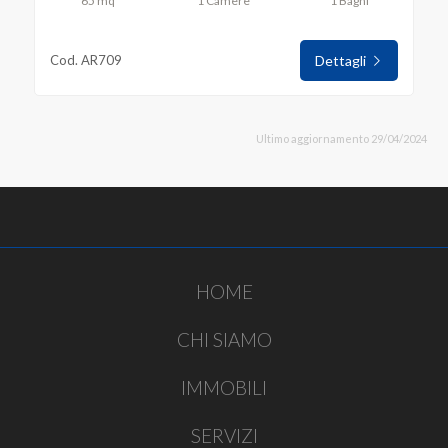
65 mq
1 Camere
1 Bagni
Cod. AR709
Dettagli
Ultimo aggiornamento 29/04/2024
HOME
CHI SIAMO
IMMOBILI
SERVIZI