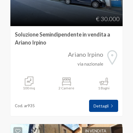
€ 30.000
Soluzione Semindipendente in vendita a
Ariano Irpino
Ariano Irpino
via nazionale
100 mq
2 Camere
1 Bagni
Cod. ar935
Dettagli
IN VENDITA