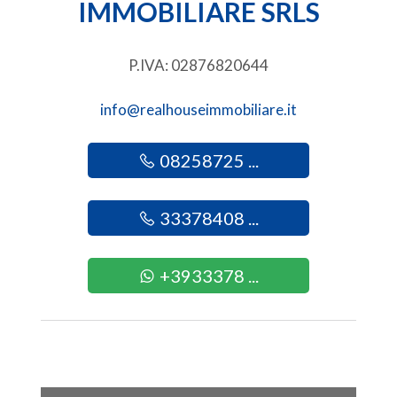
IMMOBILIARE SRLS
2
P.IVA: 02876820644
3
info@realhouseimmobiliare.it
4
08258725 ...
5
33378408 ...
5+
+3933378 ...
Altre
opzioni
-
multiscelta