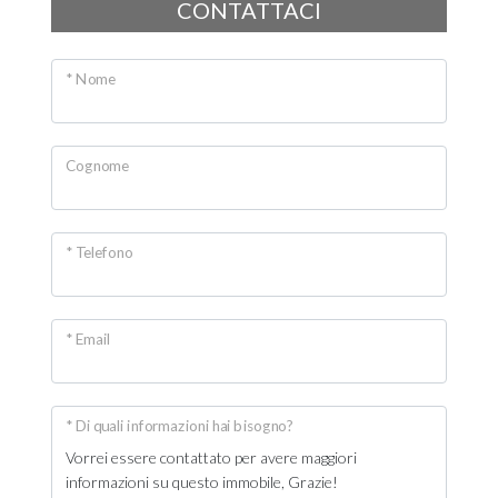
CONTATTACI
Giardino
Posto auto/Box
* Nome
Balcone/Terrazzo
Cognome
Ascensore
* Telefono
Arredato
Nuova costruzione
* Email
Lusso
* Di quali informazioni hai bisogno?