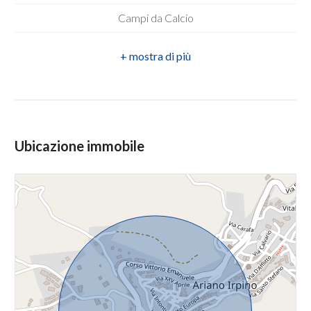
Locali: 3
Campi da Calcio
Stato conservazione: Buono
4
Complessi Sportivi
Piano: Su due livelli
5
Campi da Tennis
Piani totali: 2
Parchi Giochi
5+
Riscaldamento: Autonomo
Trasporti Pubblici
Ubicazione immobile
Infissi: Alluminio
Asilo
Bagni
Termosifoni: PRESENTI
minimi
Scuole Elementari
Anno di costruzione: 1967
Scuole Medie
Qualsiasi
Stato attuale: Libero al rogito
Scuole Superiori
Balconi: Presente
1
Cucina: Cucinotto
2