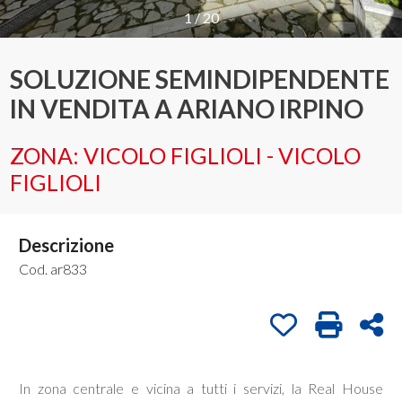
1
/
20
Provincia
SOLUZIONE SEMINDIPENDENTE
IN VENDITA A ARIANO IRPINO
Comune
ZONA: VICOLO FIGLIOLI - VICOLO
FIGLIOLI
Descrizione
Tipologia
-
Cod. ar833
multiscelta
Preferiti: Cod. a
Stampa: C
Con
Qualsiasi
In zona centrale e vicina a tutti i servizi, la Real House
Residenziali