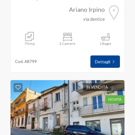
Ariano Irpino
via dentice
70 mq
2 Camere
1 Bagni
Cod. AR799
Dettagli
IN VENDITA
NOVITÀ