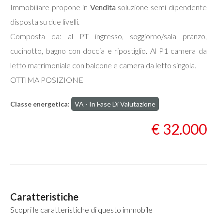
Immobiliare propone in
Vendita
soluzione semi-dipendente
disposta su due livelli.
Commerciali
Composta da: al PT ingresso, soggiorno/sala pranzo,
cucinotto, bagno con doccia e ripostiglio. Al P1 camera da
Industriali
letto matrimoniale con balcone e camera da letto singola.
Terreni
OTTIMA POSIZIONE
Classe energetica
:
VA - In Fase Di Valutazione
Prezzo
€ 32.000
Caratteristiche
Totale
Scopri le caratteristiche di questo immobile