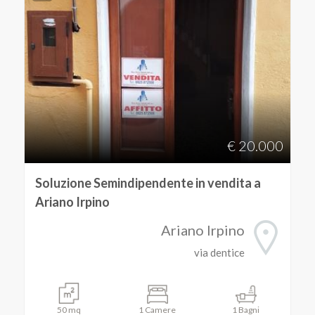
€ 20.000
Soluzione Semindipendente in vendita a
Ariano Irpino
Ariano Irpino
via dentice
50 mq
1 Camere
1 Bagni