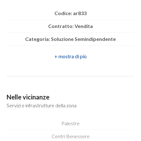
mq
Codice: ar833
Contratto: Vendita
Categoria: Soluzione Semindipendente
Indirizzo: Vicolo Figlioli
Locali
CAP: 83031
minimi
Comune: Ariano Irpino
Qualsiasi
Zona: Vicolo Figlioli
Nelle vicinanze
1
Totale mq: 55 mq
Servizi e infrastrutture della zona
Camere: 2
2
Palestre
Bagni: 1
Centri Benessere
3