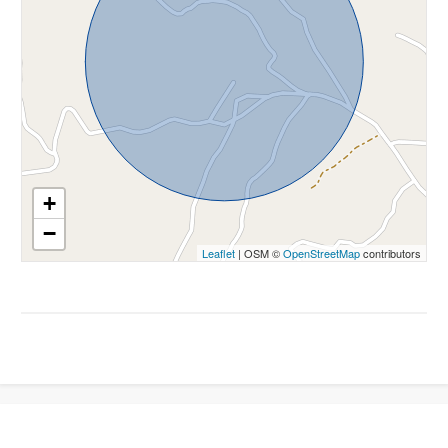
Cucina: Abitabile
3
Posizione: Zona residenziale
4
Antenna Tv: Autonoma
Cantina
5
Sottotetto
+
5+
−
Leaflet
| OSM ©
OpenStreetMap
contributors
Camere
minime
Qualsiasi
1