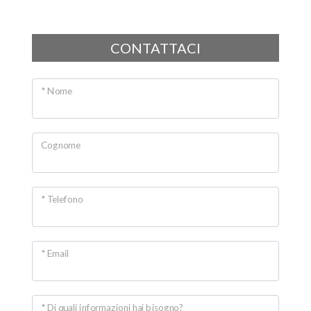
Giardino
CONTATTACI
Posto auto/Box
Balcone/Terrazzo
* Nome
Ascensore
Cognome
Arredato
* Telefono
Nuova costruzione
Lusso
* Email
* Di quali informazioni hai bisogno?