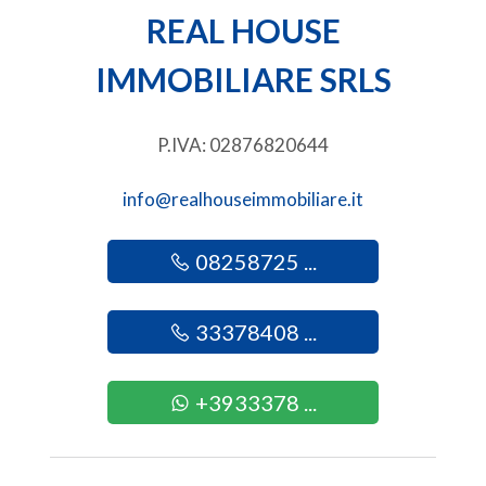
REAL HOUSE
2
IMMOBILIARE SRLS
3
P.IVA: 02876820644
4
info@realhouseimmobiliare.it
5
08258725 ...
5+
33378408 ...
Altre
opzioni
+3933378 ...
-
multiscelta