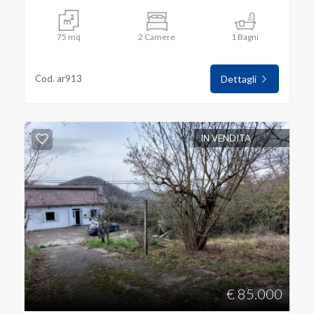
75 mq
2 Camere
1 Bagni
Cod. ar913
Dettagli
IN VENDITA
€ 85.000