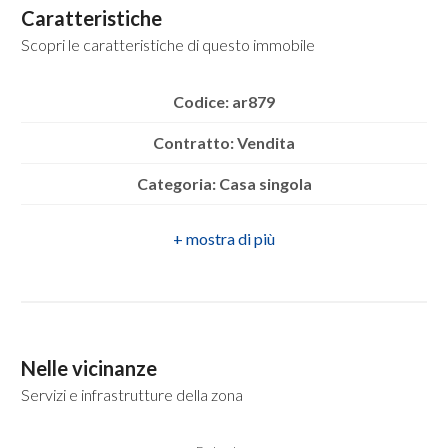
mq
Caratteristiche
Scopri le caratteristiche di questo immobile
Codice: ar879
Contratto: Vendita
Categoria: Casa singola
Locali
minimi
Indirizzo: santa maria a tuoro, 7
CAP: 83031
Qualsiasi
Comune: Ariano Irpino
1
Zona: Santa Maria a Tuoro
Nelle vicinanze
2
Totale mq: 115 mq
Servizi e infrastrutture della zona
Camere: 2
3