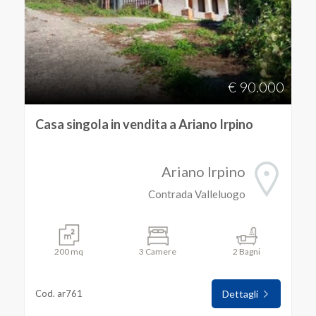
€ 90.000
Casa singola in vendita a Ariano Irpino
Ariano Irpino
Contrada Valleluogo
200 mq
3 Camere
2 Bagni
Cod. ar761
Dettagli