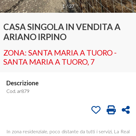
1
/
37
Provincia
CASA SINGOLA IN VENDITA A
ARIANO IRPINO
Comune
ZONA: SANTA MARIA A TUORO -
SANTA MARIA A TUORO, 7
Descrizione
Tipologia
-
Cod. ar879
multiscelta
Preferiti: Cod. a
Stampa: C
Con
Qualsiasi
In zona residenziale, poco distante da tutti i servizi, La Real
Residenziali