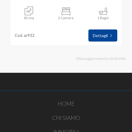
85 mq
2 Camere
1 Bagni
Cod. ar932
Dettagli
Ultimo aggiornamento 24/06/2026
HOME
CHI SIAMO
IMMOBILI