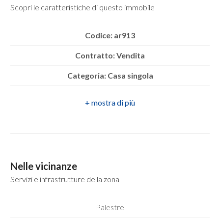
mq
Scopri le caratteristiche di questo immobile
Codice: ar913
Contratto: Vendita
Categoria: Casa singola
Locali
Indirizzo: contrada tesoro
minimi
CAP: 83031
Qualsiasi
Comune: Ariano Irpino
Zona: contrada tesoro
1
Nelle vicinanze
Totale mq: 75 mq
Servizi e infrastrutture della zona
2
Camere: 2
Palestre
Bagni: 1
3