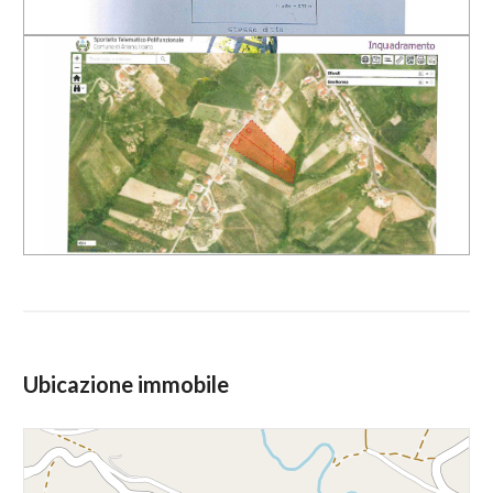
Soffitta: Presente
3
Giardino: Privato
4
Cucina: Abitabile
5
Posizione: Zona residenziale
Antenna Tv: Autonoma
5+
Camino
Camere
Sottotetto
minime
Ubicazione immobile
Qualsiasi
1