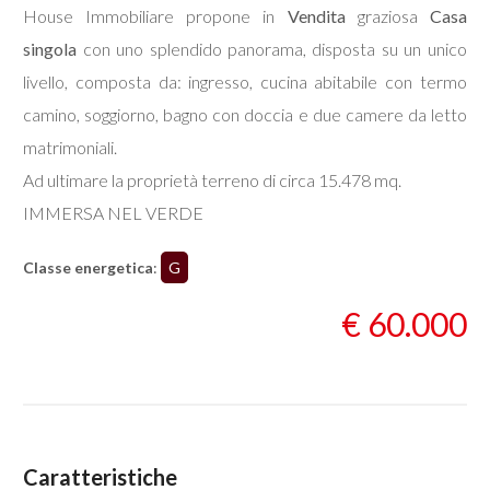
House Immobiliare propone in
Vendita
graziosa
Casa
singola
con uno splendido panorama, disposta su un unico
Commerciali
livello, composta da: ingresso, cucina abitabile con termo
camino, soggiorno, bagno con doccia e due camere da letto
Industriali
matrimoniali.
Terreni
Ad ultimare la proprietà terreno di circa 15.478 mq.
IMMERSA NEL VERDE
Prezzo
Classe energetica
:
G
€ 60.000
Totale
Caratteristiche