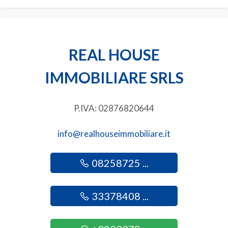
Giardino
Posto auto/Box
REAL HOUSE
Balcone/Terrazzo
IMMOBILIARE SRLS
Ascensore
P.IVA: 02876820644
Arredato
info@realhouseimmobiliare.it
Nuova costruzione
08258725 ...
Lusso
33378408 ...