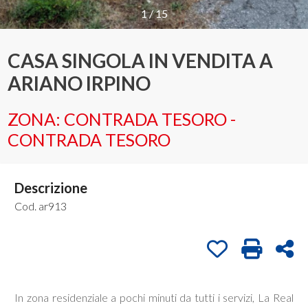
1
/
15
Provincia
CASA SINGOLA IN VENDITA A
ARIANO IRPINO
Comune
ZONA: CONTRADA TESORO -
CONTRADA TESORO
Descrizione
Tipologia
-
Cod. ar913
multiscelta
Preferiti: Cod. a
Stampa: C
Con
Qualsiasi
In zona residenziale a pochi minuti da tutti i servizi, La Real
Residenziali