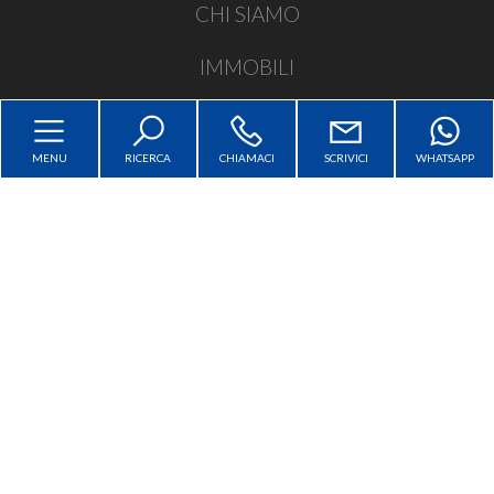
CHI SIAMO
4
IMMOBILI
SERVIZI
5
MENU
RICERCA
CHIAMACI
SCRIVICI
WHATSAPP
CONTATTI
5+
Sitemap
Bagni
Privacy Policy
minimi
Cookie Policy
Qualsiasi
1
2