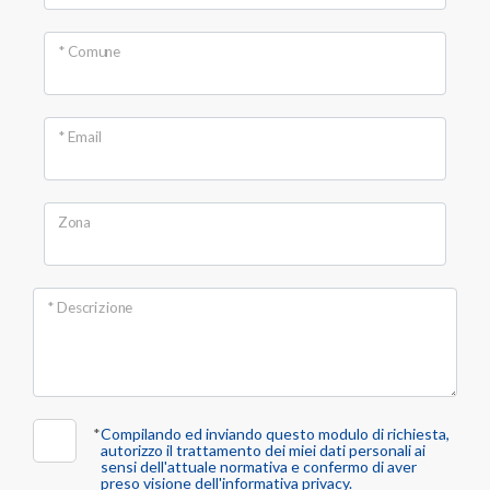
Provincia
* Comune
Comune
* Email
Zona
Tipologia
* Descrizione
-
multiscelta
Qualsiasi
*
Compilando ed inviando questo modulo di richiesta,
autorizzo il trattamento dei miei dati personali ai
sensi dell'attuale normativa e confermo di aver
Residenziali
preso visione dell'informativa privacy.