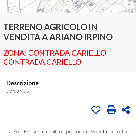
1
/
1
Provincia
TERRENO AGRICOLO IN
VENDITA A ARIANO IRPINO
Comune
ZONA: CONTRADA CARIELLO -
CONTRADA CARIELLO
Descrizione
Tipologia
-
Cod. ar432
multiscelta
Preferiti: Cod. a
Stampa: C
Con
Qualsiasi
La Real House Immobiliare, propone in
Vendita
tre lotti di
Residenziali