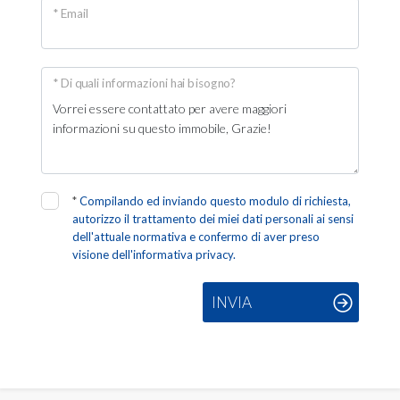
Giardino
* Email
Posto auto/Box
* Di quali informazioni hai bisogno?
Balcone/Terrazzo
Ascensore
*
Compilando ed inviando questo modulo di richiesta,
Arredato
autorizzo il trattamento dei miei dati personali ai sensi
dell'attuale normativa e confermo di aver preso
visione dell'informativa privacy.
Nuova costruzione
INVIA
Lusso