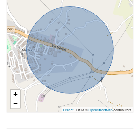
Costruzione presente: 1
4
Possibili realizzazioni: si
Lotto Frazionabile
5
Luce
5+
Bagni
minimi
+
Qualsiasi
−
Leaflet
| OSM ©
OpenStreetMap
contributors
1
2