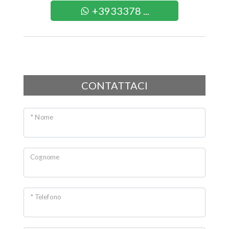
+3933378 ...
2
3
4
CONTATTACI
5
* Nome
5+
Cognome
Altre
opzioni
-
* Telefono
multiscelta