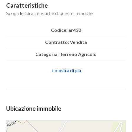
mq
Caratteristiche
Scopri le caratteristiche di questo immobile
Codice: ar432
Contratto: Vendita
Categoria: Terreno Agricolo
Locali
minimi
Indirizzo: contrada cariello
CAP: 83031
Qualsiasi
Comune: Ariano Irpino
1
Zona: contrada cariello
Ubicazione immobile
2
Totale mq: 17.000 mq
Mq agricoli: 17.000 mq
3