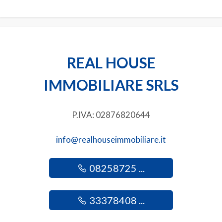
3
4
REAL HOUSE
5
IMMOBILIARE SRLS
5+
P.IVA: 02876820644
Camere
info@realhouseimmobiliare.it
minime
08258725 ...
Qualsiasi
33378408 ...
1