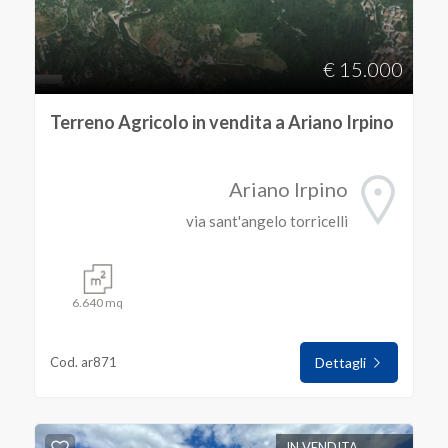
€ 15.000
Terreno Agricolo in vendita a Ariano Irpino
Ariano Irpino
via sant'angelo torricelli
6.640 mq
Cod. ar871
Dettagli
IN VENDITA