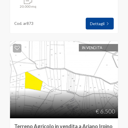
20.000 mq
Cod. ar873
Dettagli
IN VENDITA
€ 6.500
Terreno Agricolo in vendita a Ariano Irpino