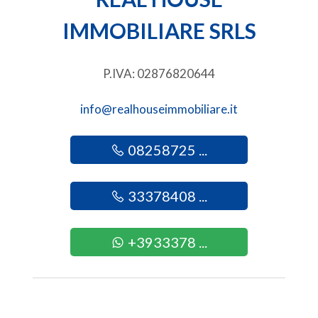
2
IMMOBILIARE SRLS
3
P.IVA: 02876820644
4
info@realhouseimmobiliare.it
5
08258725 ...
5+
33378408 ...
Altre
+3933378 ...
opzioni
-
multiscelta