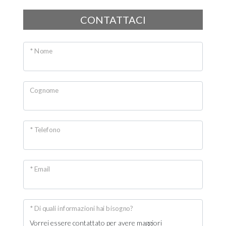
Giardino
CONTATTACI
Posto auto/Box
* Nome
Balcone/Terrazzo
Cognome
Ascensore
Arredato
* Telefono
Nuova costruzione
* Email
Lusso
* Di quali informazioni hai bisogno?