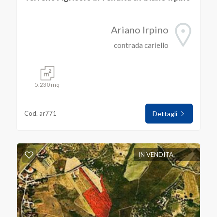
Ariano Irpino
contrada cariello
5.230 mq
Cod. ar771
Dettagli
IN VENDITA